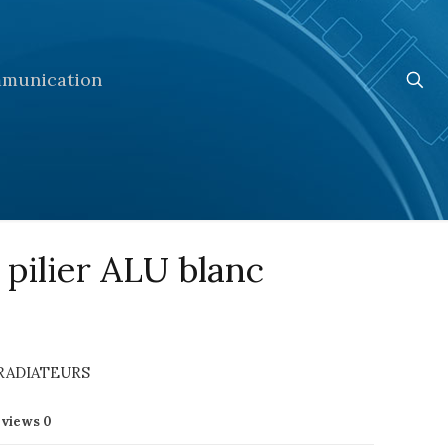
munication
 pilier ALU blanc
RADIATEURS
eviews
0