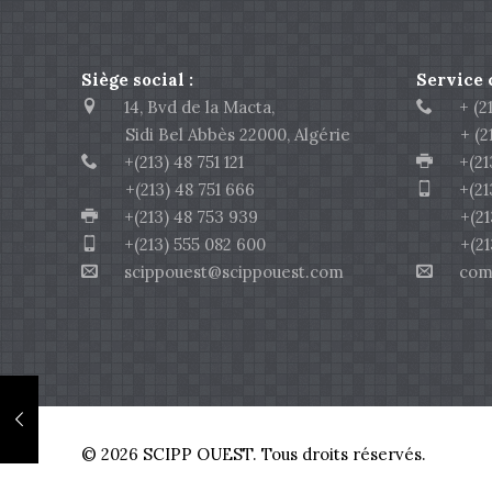
Siège social :
Service
14, Bvd de la Macta,
+ (213
Sidi Bel Abbès 22000, Algérie
+ (213)
+(213) 48 751 121
+(213)
+(213) 48 751 666
+(213)
+(213) 48 753 939
+(213) 
+(213) 555 082 600
+(213) 
scippouest@scippouest.com
comme
© 2026 SCIPP OUEST. Tous droits réservés.