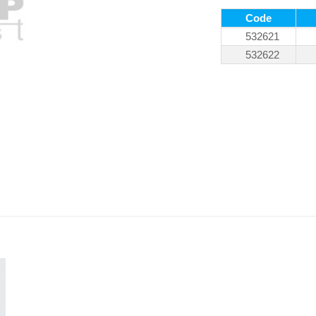
Code
532621
532622