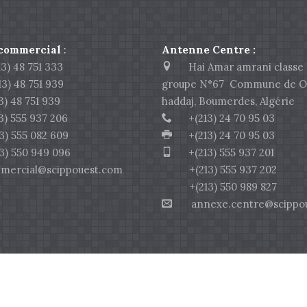
 commercial
:
Antenne Centre :
) 48 751 333
Hai Amar amrani classe 
 48 751 939
groupe N°67 Commune de O
 48 751 939
haddaj, Boumerdes, Algérie
 555 937 206
+(213) 24 70 95 03
555 082 609
+(213) 24 70 95 03
550 949 096
+(213) 555 937 201
rcial@scippouest.com
+(213) 555 937 202
+(213) 550 989 827
annexe.centre@scippou