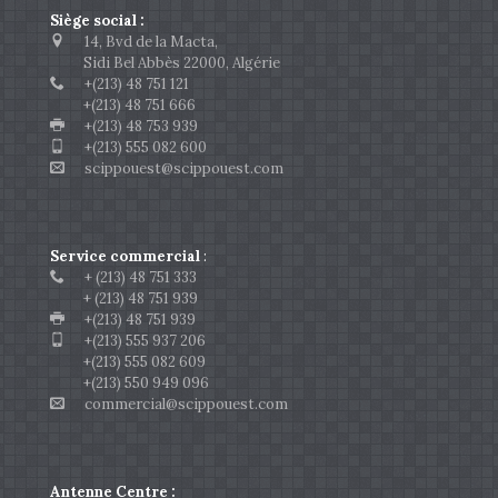
Siège social :
14, Bvd de la Macta,
Sidi Bel Abbès 22000, Algérie
+(213) 48 751 121
+(213) 48 751 666
+(213) 48 753 939
+(213) 555 082 600
scippouest@scippouest.com
Service commercial
:
+ (213) 48 751 333
+ (213) 48 751 939
+(213) 48 751 939
+(213) 555 937 206
+(213) 555 082 609
+(213) 550 949 096
commercial@scippouest.com
Antenne Centre :