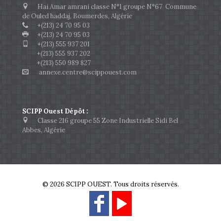
Hai Amar amrani classe N°1 groupe N°67 Commune
de Ouled haddaj, Boumerdes, Algérie
+(213) 24 70 95 03
+(213) 24 70 95 03
+(213) 555 937 201
+(213) 555 937 202
+(213) 550 989 827
annexe.centre@scippouest.com
SCIPP Ouest Dépôt :
Classe 216 groupe 55 Zone Industrielle Sidi Bel
Abbes, Algérie
© 2026 SCIPP OUEST. Tous droits réservés.