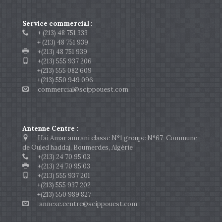
Service commercial
:
+ (213) 48 751 333
+ (213) 48 751 939
+(213) 48 751 939
+(213) 555 937 206
+(213) 555 082 609
+(213) 550 949 096
commercial@scippouest.com
Antenne Centre :
Hai Amar amrani classe N°1 groupe N°67 Commune
de Ouled haddaj, Boumerdes, Algérie
+(213) 24 70 95 03
+(213) 24 70 95 03
+(213) 555 937 201
+(213) 555 937 202
+(213) 550 989 827
annexe.centre@scippouest.com