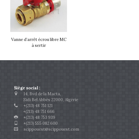
Vanne d’arrêt écrou libre MC
à sertir
Siège social :
14, Bvd de la Macta,
Sidi Bel Abbès 22000, Algérie
+(213) 48 751 121
+(213) 48 751 666
+(213) 48 753 939
+(213) 555 082 600
scippouest@scippouest.com