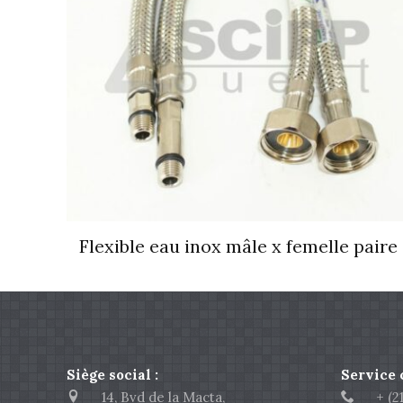
Flexible eau inox mâle x femelle paire
Siège social :
Service
14, Bvd de la Macta,
+ (213