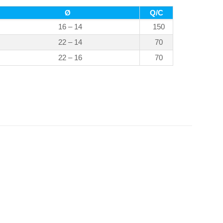
Ø
Q/C
16 – 14
150
22 – 14
70
22 – 16
70