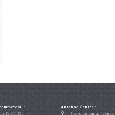
 commercial
:
Antenne Centre :
) 48 751 333
Hai Amar amrani classe 