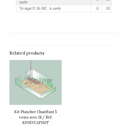
sertir
Té égal D 16 MC à sertir
U
10
Related products
Kit Plancher Chauffant 5
voies avec fil / Réf:
KP05VCAF110T