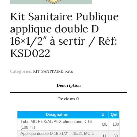
Kit Sanitaire Publique
applique double D
16×1/2″ à sertir / Réf:
KSD022
Categories:
KIT SANITAIRE
,
Kits
Description
Reviews
0
Désignation
U
Qnt
Tube MC PEX/AL/PEX alimentaire D 16
ML
100
(100 ml)
Applique double D 16 x1/2″ – 15/21 MC à
U
50