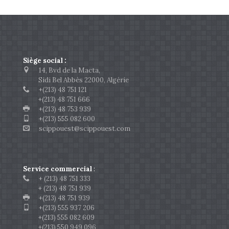
Siège social :
14, Bvd de la Macta,
Sidi Bel Abbès 22000, Algérie
+(213) 48 751 121
+(213) 48 751 666
+(213) 48 753 939
+(213) 555 082 600
scippouest@scippouest.com
Service commercial
:
+ (213) 48 751 333
+ (213) 48 751 939
+(213) 48 751 939
+(213) 555 937 206
+(213) 555 082 609
+(213) 550 949 096