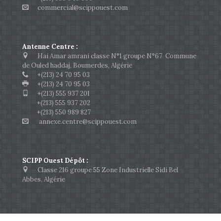
commercial@scippouest.com
Antenne Centre :
Hai Amar amrani classe N°1 groupe N°67 Commune
de Ouled haddaj, Boumerdes, Algérie
+(213) 24 70 95 03
+(213) 24 70 95 03
+(213) 555 937 201
+(213) 555 937 202
+(213) 550 989 827
annexe.centre@scippouest.com
SCIPP Ouest Dépôt :
Classe 216 groupe 55 Zone Industrielle Sidi Bel
Abbes, Algérie