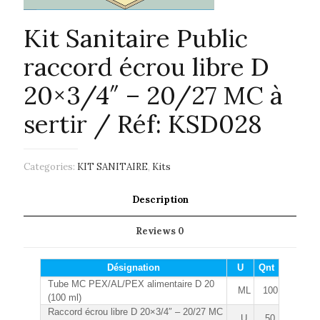
Kit Sanitaire Public
raccord écrou libre D
20×3/4″ – 20/27 MC à
sertir / Réf: KSD028
Categories:
KIT SANITAIRE
,
Kits
Description
Reviews
0
Désignation
U
Qnt
Tube MC PEX/AL/PEX alimentaire D 20
ML
100
(100 ml)
Raccord écrou libre D 20×3/4″ – 20/27 MC
U
50