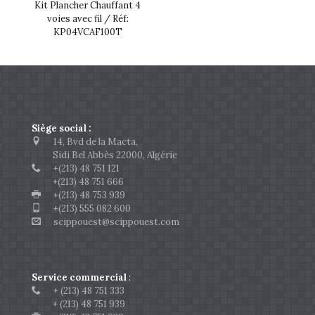
Kit Plancher Chauffant 4
voies avec fil / Réf:
KP04VCAF100T
Siège social :
14, Bvd de la Macta,
Sidi Bel Abbès 22000, Algérie
+(213) 48 751 121
+(213) 48 751 666
+(213) 48 753 939
+(213) 555 082 600
scippouest@scippouest.com
Service commercial
:
+ (213) 48 751 333
+ (213) 48 751 939