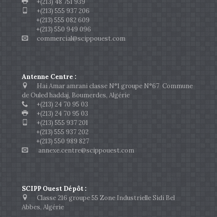
+(213) 48 751 939
+(213) 555 937 206
+(213) 555 082 609
+(213) 550 949 096
commercial@scippouest.com
Antenne Centre :
Hai Amar amrani classe N°1 groupe N°67 Commune
de Ouled haddaj, Boumerdes, Algérie
+(213) 24 70 95 03
+(213) 24 70 95 03
+(213) 555 937 201
+(213) 555 937 202
+(213) 550 989 827
annexe.centre@scippouest.com
SCIPP Ouest Dépôt :
Classe 216 groupe 55 Zone Industrielle Sidi Bel
Abbes, Algérie