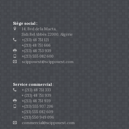
Siège social :
14, Bvd de la Macta,
Sidi Bel Abbès 22000, Algérie
+(213) 48 751 121
+(213) 48 751 666
+(213) 48 753 939
+(213) 555 082 600
scippouest@scippouest.com
Service commercial
:
+ (213) 48 751 333
+ (213) 48 751 939
+(213) 48 751 939
+(213) 555 937 206
+(213) 555 082 609
+(213) 550 949 096
commercial@scippouest.com