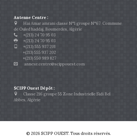
Antenne Centre :
Hai Amar amrani classe N°1 groupe N°67 Commune
de Ouled haddaj, Boumerdes, Algérie
+(213) 24 70 95 03
+(213) 24 70 95 03
+(213) 555 937 201
+(213) 555 937 202
+(213) 550 989 827
annexe.centre@scippouest.com
SCIPP Ouest Dépôt :
Classe 216 groupe 55 Zone Industrielle Sidi Bel
Abbes, Algérie
© 2026 SCIPP OUEST. Tous droits réservés.