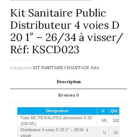
Kit Sanitaire Public
Distributeur 4 voies D
20 1″ – 26/34 à visser/
Réf: KSCD023
Categories:
KIT SANITAIRE CHAUFFAGE
,
Kits
Description
Reviews
0
Désignation
U
Qnt
Tube MC PEX/AL/PEX alimentaire D 20
ML
100
(100 ML)
Distributeur 4 voies D 20 1″ – 26/34 à
U
16
visser