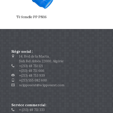
Té femelle PP PN16
Siège social :
14, Bvd de la Macta,
Sidi Bel Abbès 22000, Algérie
+(213) 48 751 121
+(213) 48 751 666
+(213) 48 753 939
+(213) 555 082 600
scippouest@scippouest.com
Service commercial
:
+ (213) 48 751 333