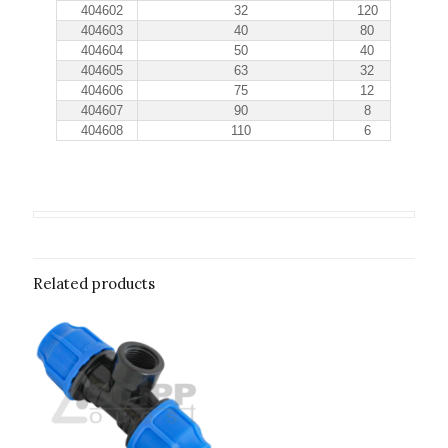
404602
32
120
404603
40
80
404604
50
40
404605
63
32
404606
75
12
404607
90
8
404608
110
6
Related products