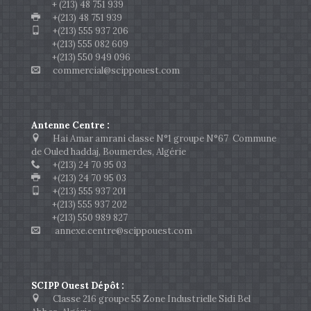
+ (213) 48 751 939
+(213) 48 751 939
+(213) 555 937 206
+(213) 555 082 609
+(213) 550 949 096
commercial@scippouest.com
Antenne Centre :
Hai Amar amrani classe N°1 groupe N°67 Commune
de Ouled haddaj, Boumerdes, Algérie
+(213) 24 70 95 03
+(213) 24 70 95 03
+(213) 555 937 201
+(213) 555 937 202
+(213) 550 989 827
annexe.centre@scippouest.com
SCIPP Ouest Dépôt :
Classe 216 groupe 55 Zone Industrielle Sidi Bel