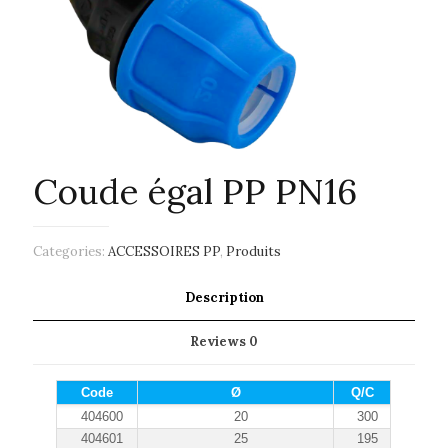
Coude égal PP PN16
Categories:
ACCESSOIRES PP
,
Produits
Description
Reviews
0
Code
Ø
Q/C
404600
20
300
404601
25
195