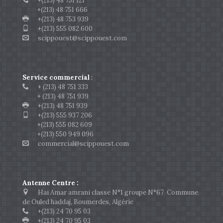
+(213) 48 751 121
+(213) 48 751 666
+(213) 48 753 939
+(213) 555 082 600
scippouest@scippouest.com
Service commercial
:
+ (213) 48 751 333
+ (213) 48 751 939
+(213) 48 751 939
+(213) 555 937 206
+(213) 555 082 609
+(213) 550 949 096
commercial@scippouest.com
Antenne Centre :
Hai Amar amrani classe N°1 groupe N°67 Commune
de Ouled haddaj, Boumerdes, Algérie
+(213) 24 70 95 03
+(213) 24 70 95 03