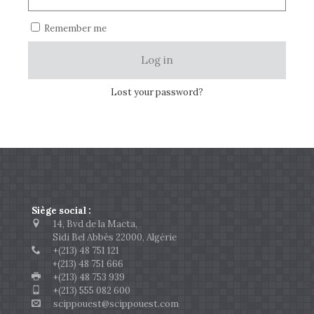
Remember me
Log in
Lost your password?
Siège social :
14, Bvd de la Macta,
Sidi Bel Abbès 22000, Algérie
+(213) 48 751 121
+(213) 48 751 666
+(213) 48 753 939
+(213) 555 082 600
scippouest@scippouest.com