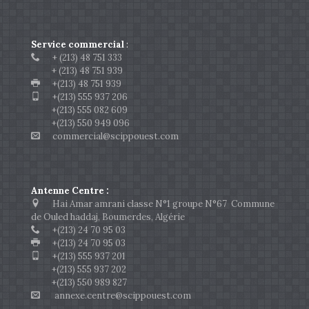
Service commercial
:
+ (213) 48 751 333
+ (213) 48 751 939
+(213) 48 751 939
+(213) 555 937 206
+(213) 555 082 609
+(213) 550 949 096
commercial@scippouest.com
Antenne Centre :
Hai Amar amrani classe N°1 groupe N°67 Commune
de Ouled haddaj, Boumerdes, Algérie
+(213) 24 70 95 03
+(213) 24 70 95 03
+(213) 555 937 201
+(213) 555 937 202
+(213) 550 989 827
annexe.centre@scippouest.com