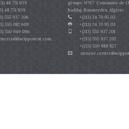
 48 751 939
groupe N°67 Commune de O
 48 751 939
haddaj, Boumerdes, Algérie
 555 937 206
+(213) 24 70 95 03
555 082 609
+(213) 24 70 95 03
550 949 096
+(213) 555 937 201
rcial@scippouest.com
+(213) 555 937 202
+(213) 550 989 827
annexe.centre@scippou