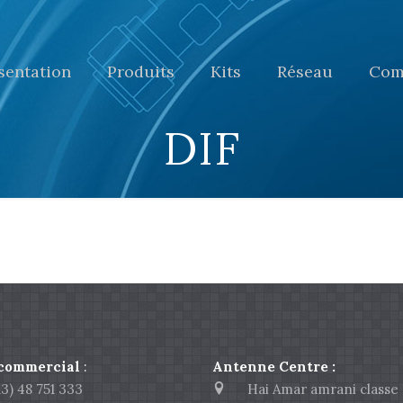
sentation
Produits
Kits
Réseau
Com
DIF
 commercial
:
Antenne Centre :
) 48 751 333
Hai Amar amrani classe 