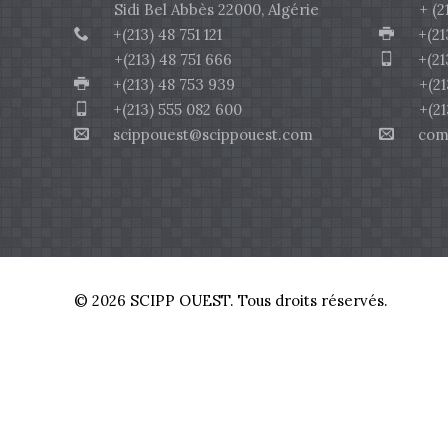
Sidi Bel Abbès 22000, Algérie
+ (213)
+(213) 48 751 121
+(213)
+(213) 48 751 666
+(213)
+(213) 48 753 939
+(213) 
+(213) 555 082 600
+(213) 
scippouest@scippouest.com
comme
© 2026 SCIPP OUEST. Tous droits réservés.