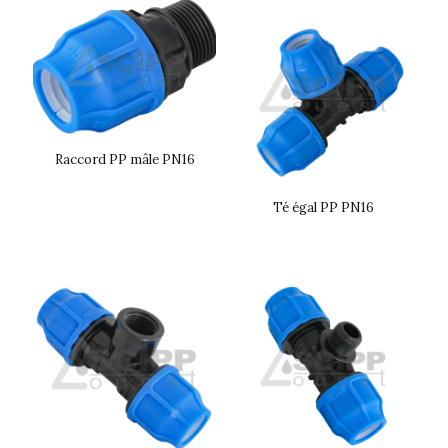
Raccord PP mâle PN16
Té égal PP PN16