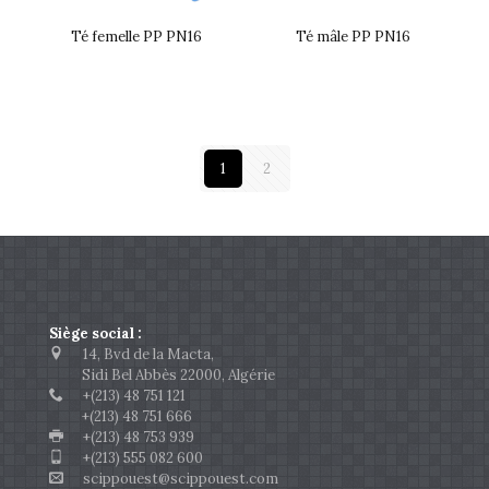
Té femelle PP PN16
Té mâle PP PN16
1
2
Siège social :
14, Bvd de la Macta,
Sidi Bel Abbès 22000, Algérie
+(213) 48 751 121
+(213) 48 751 666
+(213) 48 753 939
+(213) 555 082 600
scippouest@scippouest.com