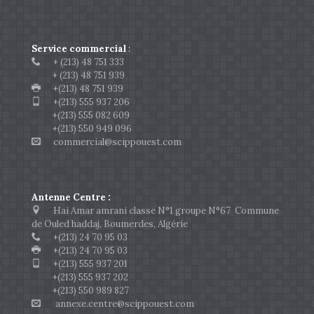
Service commercial
:
+ (213) 48 751 333
+ (213) 48 751 939
+(213) 48 751 939
+(213) 555 937 206
+(213) 555 082 609
+(213) 550 949 096
commercial@scippouest.com
Antenne Centre :
Hai Amar amrani classe N°1 groupe N°67 Commune
de Ouled haddaj, Boumerdes, Algérie
+(213) 24 70 95 03
+(213) 24 70 95 03
+(213) 555 937 201
+(213) 555 937 202
+(213) 550 989 827
annexe.centre@scippouest.com