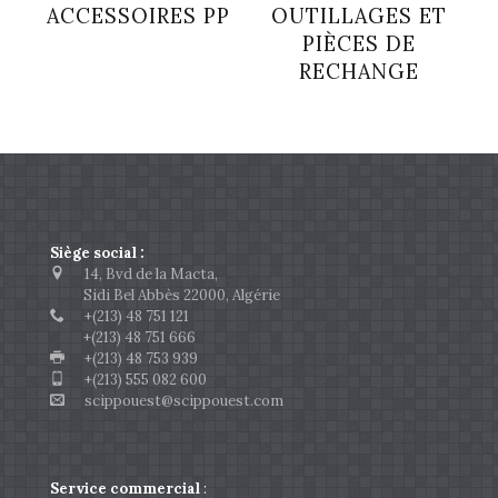
ACCESSOIRES PP
OUTILLAGES ET
PIÈCES DE
RECHANGE
Siège social :
14, Bvd de la Macta,
Sidi Bel Abbès 22000, Algérie
+(213) 48 751 121
+(213) 48 751 666
+(213) 48 753 939
+(213) 555 082 600
scippouest@scippouest.com
Service commercial
: