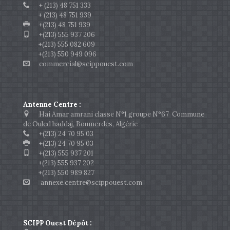
+ (213) 48 751 333
+ (213) 48 751 939
+(213) 48 751 939
+(213) 555 937 206
+(213) 555 082 609
+(213) 550 949 096
commercial@scippouest.com
Antenne Centre :
Hai Amar amrani classe N°1 groupe N°67 Commune
de Ouled haddaj, Boumerdes, Algérie
+(213) 24 70 95 03
+(213) 24 70 95 03
+(213) 555 937 201
+(213) 555 937 202
+(213) 550 989 827
annexe.centre@scippouest.com
SCIPP Ouest Dépôt :