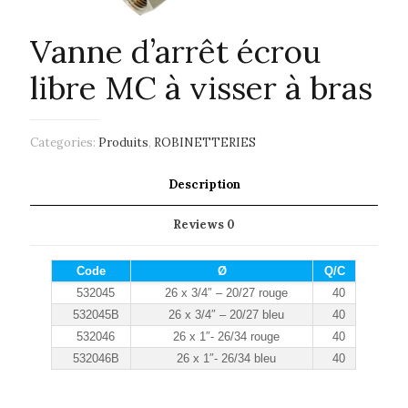
Vanne d’arrêt écrou
libre MC à visser à bras
Categories:
Produits
,
ROBINETTERIES
Description
Reviews
0
Code
Ø
Q/C
532045
26 x 3/4″ – 20/27 rouge
40
532045B
26 x 3/4″ – 20/27 bleu
40
532046
26 x 1″- 26/34 rouge
40
532046B
26 x 1″- 26/34 bleu
40