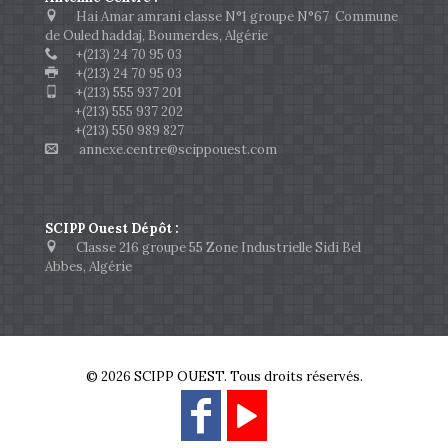
Hai Amar amrani classe N°1 groupe N°67 Commune
de Ouled haddaj, Boumerdes, Algérie
+(213) 24 70 95 03
+(213) 24 70 95 03
+(213) 555 937 201
+(213) 555 937 202
+(213) 550 989 827
annexe.centre@scippouest.com
SCIPP Ouest Dépôt :
Classe 216 groupe 55 Zone Industrielle Sidi Bel
Abbes, Algérie
© 2026 SCIPP OUEST. Tous droits réservés.