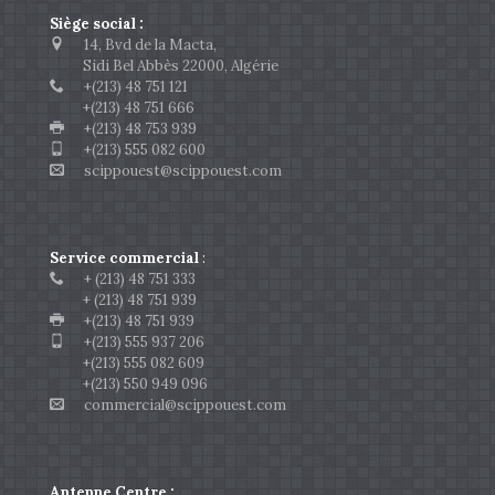
Siège social :
14, Bvd de la Macta,
Sidi Bel Abbès 22000, Algérie
+(213) 48 751 121
+(213) 48 751 666
+(213) 48 753 939
+(213) 555 082 600
scippouest@scippouest.com
Service commercial
:
+ (213) 48 751 333
+ (213) 48 751 939
+(213) 48 751 939
+(213) 555 937 206
+(213) 555 082 609
+(213) 550 949 096
commercial@scippouest.com
Antenne Centre :