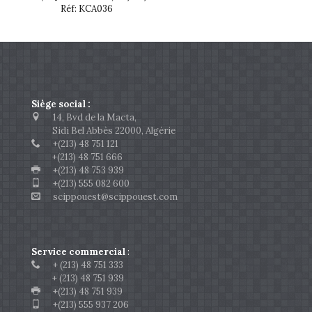
Réf: KCA036
Siège social :
14, Bvd de la Macta,
Sidi Bel Abbès 22000, Algérie
+(213) 48 751 121
+(213) 48 751 666
+(213) 48 753 939
+(213) 555 082 600
scippouest@scippouest.com
Service commercial
:
+ (213) 48 751 333
+ (213) 48 751 939
+(213) 48 751 939
+(213) 555 937 206