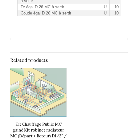
à sertir
Te égal D 26 MC à sertir
U
10
Coude égal D 26 MC à sertir
U
10
Related products
Kit Chauffage Public MC
gainé Kit robinet radiateur
MC (Départ + Retour) D1/2″ /