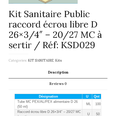
Kit Sanitaire Public
raccord écrou libre D
26×3/4″ – 20/27 MC à
sertir / Réf: KSD029
Categories:
KIT SANITAIRE
,
Kits
Description
Reviews
0
Désignation
U
Qnt
Tube MC PEX/AL/PEX alimentaire D 26
ML
100
(50 ml)
Raccord écrou libre D 26×3/4″ – 20/27 MC
U
50