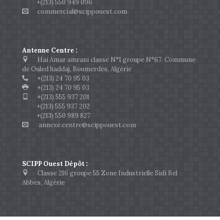
+(213) 550 949 096
commercial@scippouest.com
Antenne Centre :
Hai Amar amrani classe N°1 groupe N°67 Commune
de Ouled haddaj, Boumerdes, Algérie
+(213) 24 70 95 03
+(213) 24 70 95 03
+(213) 555 937 201
+(213) 555 937 202
+(213) 550 989 827
annexe.centre@scippouest.com
SCIPP Ouest Dépôt :
Classe 216 groupe 55 Zone Industrielle Sidi Bel
Abbes, Algérie