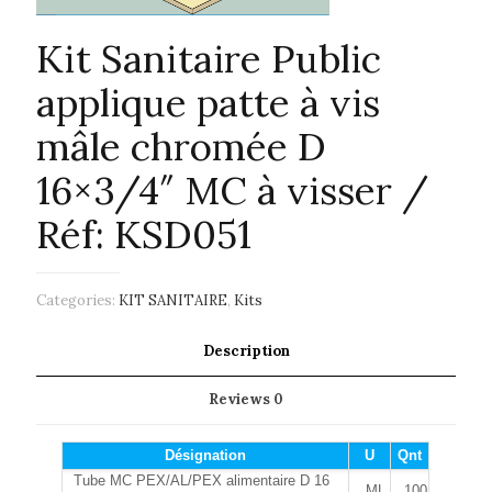
Kit Sanitaire Public
applique patte à vis
mâle chromée D
16×3/4″ MC à visser /
Réf: KSD051
Categories:
KIT SANITAIRE
,
Kits
Description
Reviews
0
Désignation
U
Qnt
Tube MC PEX/AL/PEX alimentaire D 16
ML
100