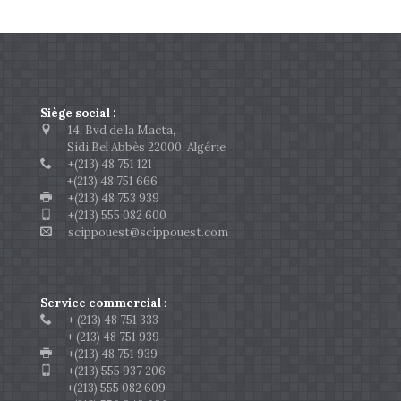
Siège social :
14, Bvd de la Macta,
Sidi Bel Abbès 22000, Algérie
+(213) 48 751 121
+(213) 48 751 666
+(213) 48 753 939
+(213) 555 082 600
scippouest@scippouest.com
Service commercial
:
+ (213) 48 751 333
+ (213) 48 751 939
+(213) 48 751 939
+(213) 555 937 206
+(213) 555 082 609