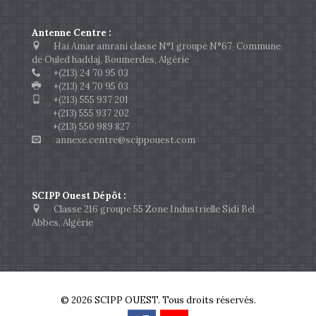
Antenne Centre :
Hai Amar amrani classe N°1 groupe N°67 Commune
de Ouled haddaj, Boumerdes, Algérie
+(213) 24 70 95 03
+(213) 24 70 95 03
+(213) 555 937 201
+(213) 555 937 202
+(213) 550 989 827
annexe.centre@scippouest.com
SCIPP Ouest Dépôt :
Classe 216 groupe 55 Zone Industrielle Sidi Bel
Abbes, Algérie
© 2026 SCIPP OUEST. Tous droits réservés.