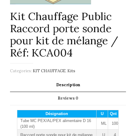
Kit Chauffage Public
Raccord porte sonde
pour kit de mélange /
Réf: KCA004
Categories:
KIT CHAUFFAGE
,
Kits
Description
Reviews
0
Désignation
U
Qnt
Tube MC PEX/AL/PEX alimentaire D 16
ML
100
(100 ml)
Raccord porte sonde pour kit de mélange
U
4