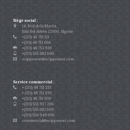
Siège social :
14, Bvd de la Macta,
Sidi Bel Abbès 22000, Algérie
+(213) 48 751 121
+(213) 48 751 666
+(213) 48 753 939
+(213) 555 082 600
scippouest@scippouest.com
Service commercial
:
+ (213) 48 751 333
+ (213) 48 751 939
+(213) 48 751 939
+(213) 555 937 206
+(213) 555 082 609
+(213) 550 949 096
commercial@scippouest.com