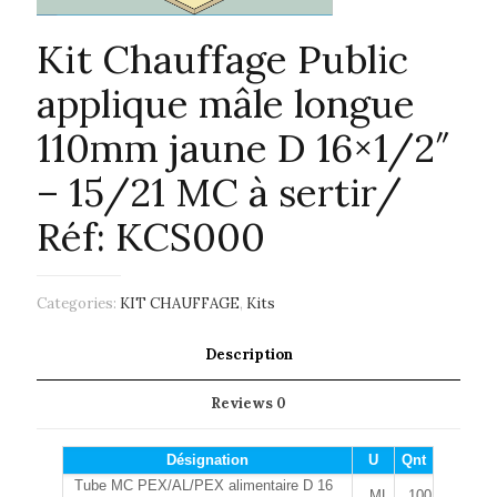
Kit Chauffage Public
applique mâle longue
110mm jaune D 16×1/2″
– 15/21 MC à sertir/
Réf: KCS000
Categories:
KIT CHAUFFAGE
,
Kits
Description
Reviews
0
Désignation
U
Qnt
Tube MC PEX/AL/PEX alimentaire D 16
ML
100