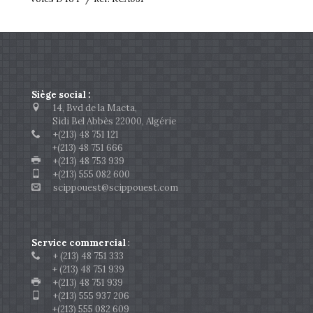
Siège social :
14, Bvd de la Macta,
Sidi Bel Abbès 22000, Algérie
+(213) 48 751 121
+(213) 48 751 666
+(213) 48 753 939
+(213) 555 082 600
scippouest@scippouest.com
Service commercial
:
+ (213) 48 751 333
+ (213) 48 751 939
+(213) 48 751 939
+(213) 555 937 206
+(213) 555 082 609