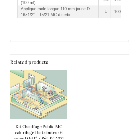
(100 ml)
Applique male longue 110 mm jaune D
U
100
16×1/2″ – 15/21 MC à sertir
Related products
Kit Chauffage Public MC
calorifugé Distributeur 6
voies D 16 1″ / Réf: KCA031