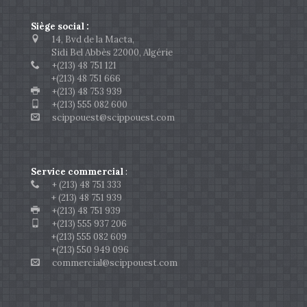
Siège social :
14, Bvd de la Macta,
Sidi Bel Abbès 22000, Algérie
+(213) 48 751 121
+(213) 48 751 666
+(213) 48 753 939
+(213) 555 082 600
scippouest@scippouest.com
Service commercial
:
+ (213) 48 751 333
+ (213) 48 751 939
+(213) 48 751 939
+(213) 555 937 206
+(213) 555 082 609
+(213) 550 949 096
commercial@scippouest.com