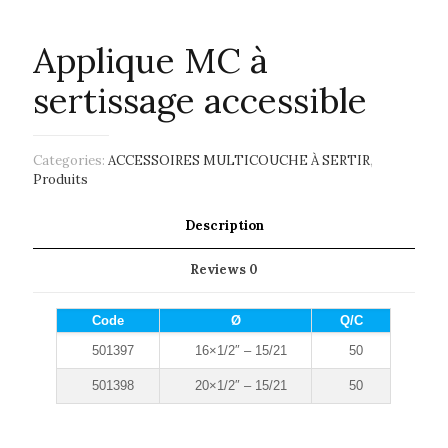
Applique MC à
sertissage accessible
Categories:
ACCESSOIRES MULTICOUCHE À SERTIR
,
Produits
Description
Reviews
0
Code
Ø
Q/C
501397
16×1/2″ – 15/21
50
501398
20×1/2″ – 15/21
50