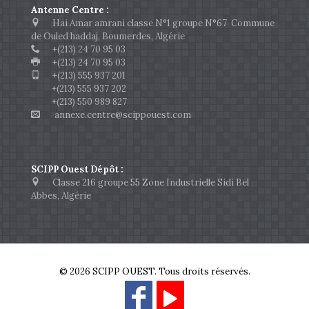
Antenne Centre :
Hai Amar amrani classe N°1 groupe N°67 Commune
de Ouled haddaj, Boumerdes, Algérie
+(213) 24 70 95 03
+(213) 24 70 95 03
+(213) 555 937 201
+(213) 555 937 202
+(213) 550 989 827
annexe.centre@scippouest.com
SCIPP Ouest Dépôt :
Classe 216 groupe 55 Zone Industrielle Sidi Bel
Abbes, Algérie
© 2026 SCIPP OUEST. Tous droits réservés.